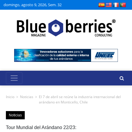
domingo, agosto 9, 2026, Sem. 32
Inicio
>
Noticias
>
El 7 de abril se reúne la industria internacional del
arándano en Monticello, Chile
Noticias
Tour Mundial del Arándano 22/23: