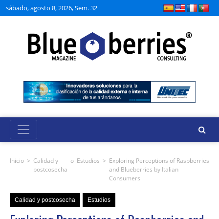
sábado, agosto 8, 2026, Sem. 32
Inicio
>
Calidad y
o
Estudios
>
Exploring Perceptions of Raspberries
postcosecha
and Blueberries by Italian
Consumers
Calidad y postcosecha
Estudios