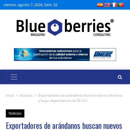
viernes, agosto 7, 2026, Sem. 32
Inicio
>
Noticias
>
Exportadores de arándanos buscan nuevos destinos
y bajar dependencia de EE.UU.
Noticias
Exportadores de arándanos buscan nuevos