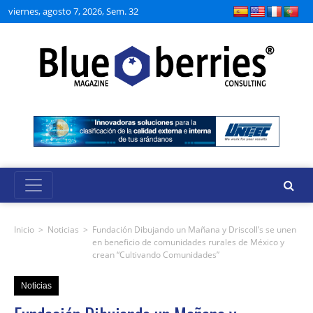
viernes, agosto 7, 2026, Sem. 32
Inicio
>
Noticias
>
Fundación Dibujando un Mañana y Driscoll’s se unen
en beneficio de comunidades rurales de México y
crean “Cultivando Comunidades”
Noticias