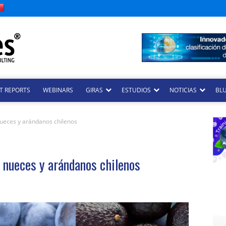
T REPORTS
WEBINARS
GIRAS
ESTUDIOS
NOTICIAS
BLU
nueces y arándanos chilenos
, nueces y arándanos chilenos