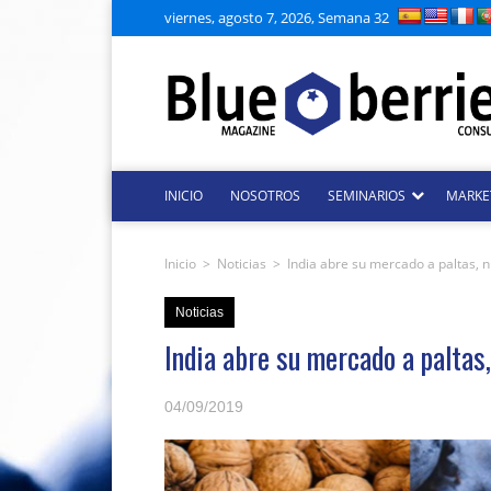
viernes, agosto 7, 2026, Semana 32
INICIO
NOSOTROS
SEMINARIOS
MARKE
Inicio
>
Noticias
>
India abre su mercado a paltas, 
Noticias
India abre su mercado a paltas
04/09/2019