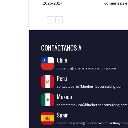
2026-2027
comienzan en
CONTÁCTANOS A
Chile
contacto@blueberriesconsulting.com
Peru
contactoperu@blueberriesconsulting.com
Mexico
contactomexico@blueberriesconsulting.com
Spain
contactoespana@blueberriesconsulting.com