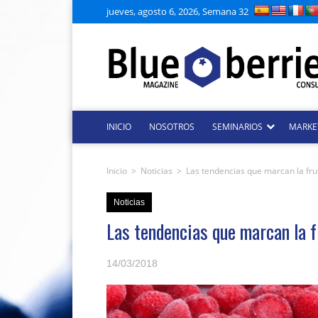
jueves, agosto 6, 2026, Semana 32
INICIO
NOSOTROS
SEMINARIOS
MARKE
Inicio
>
Noticias
>
Las tendencias que marcan la fru
Noticias
Las tendencias que marcan la f
14/03/2018