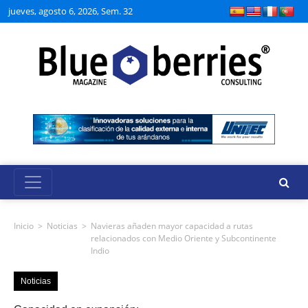
jueves, agosto 6, 2026, Sem. 32
Inicio
>
Noticias
>
Navieras añaden mayor capacidad a rutas
relacionados con Medio Oriente y Subcontinente
Indio
Noticias