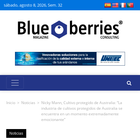
sábado, agosto 8, 2026, Sem. 32
Inicio
>
Noticias
>
Nicky Mann, Cultivo protegido de Australia: “La
industria de cultivos protegidos de Australia se
encuentra en un momento extremadamente
emocionante”
Noticias