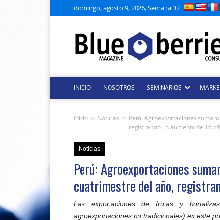
domingo, agosto 9, 2026, Semana 32
INICIO
NOSOTROS
SEMINARIOS
MARKE
Inicio
>
Noticias
>
Perú: Agroexportaciones sumaron 
registrando un aumento de 16.5
Noticias
Perú: Agroexportaciones sumar
cuatrimestre del año, registr
Las exportaciones de frutas y hortaliz
agroexportaciones no tradicionales) en este pr