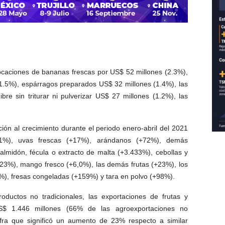
ocaciones de bananas frescas por US$ 52 millones (2.3%),
1.5%), espárragos preparados US$ 32 millones (1.4%), las
re sin triturar ni pulverizar US$ 27 millones (1.2%), las
ón al crecimiento durante el periodo enero-abril del 2021
+61%), uvas frescas (+17%), arándanos (+72%), demás
almidón, fécula o extracto de malta (+3.433%), cebollas y
+23%), mango fresco (+6,0%), las demás frutas (+23%), los
), fresas congeladas (+159%) y tara en polvo (+98%).
ductos no tradicionales, las exportaciones de frutas y
US$ 1.446 millones (66% de las agroexportaciones no
cifra que significó un aumento de 23% respecto a similar