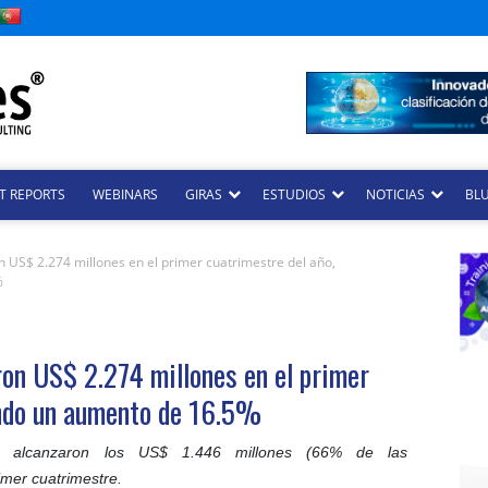
T REPORTS
WEBINARS
GIRAS
ESTUDIOS
NOTICIAS
BLU
US$ 2.274 millones en el primer cuatrimestre del año,
%
on US$ 2.274 millones en el primer
ando un aumento de 16.5%
as alcanzaron los US$ 1.446 millones (66% de las
imer cuatrimestre.