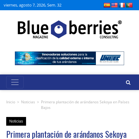
viernes, agosto 7, 2026, Sem. 32
Inicio
>
Noticias
>
Primera plantación de arándanos Sekoya en Países
Bajos
Noticias
Primera plantación de arándanos Sekoya