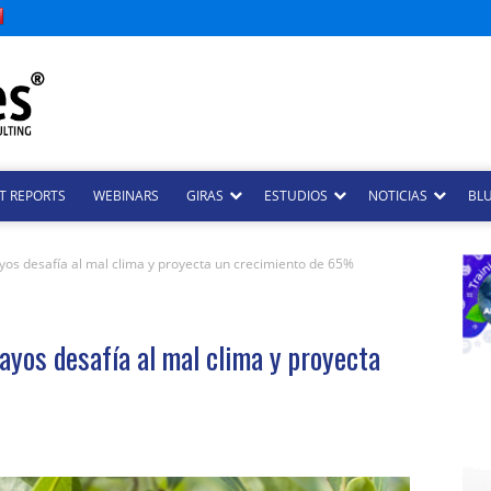
T REPORTS
WEBINARS
GIRAS
ESTUDIOS
NOTICIAS
BLU
os desafía al mal clima y proyecta un crecimiento de 65%
yos desafía al mal clima y proyecta