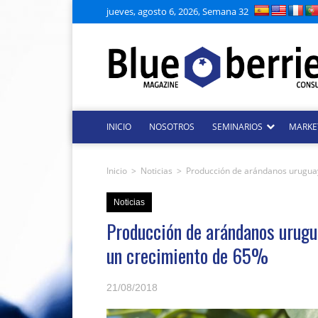
jueves, agosto 6, 2026, Semana 32
INICIO
NOSOTROS
SEMINARIOS
MARKE
Inicio
>
Noticias
>
Producción de arándanos uruguay
Noticias
Producción de arándanos urugua
un crecimiento de 65%
21/08/2018