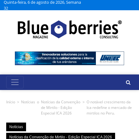
Quinta-feira, 6 de agosto de 2026, Semana
32
Início
>
Notícias
o
Notícias da Convenção
>
O notável crescimento da
de Mirtilo - Edição
Ica redefine o mercado de
Especial ICA 2026
mirtilos no Peru.
Notícias
Notícias da Convenção de Mirtilo - Edição Especial ICA 2026