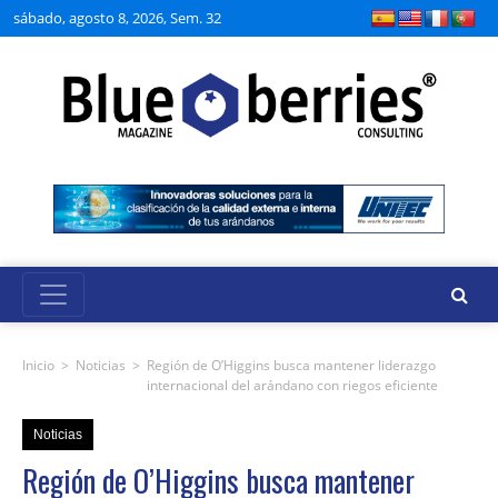
sábado, agosto 8, 2026, Sem. 32
Inicio
>
Noticias
>
Región de O’Higgins busca mantener liderazgo
internacional del arándano con riegos eficiente
Noticias
Región de O’Higgins busca mantener