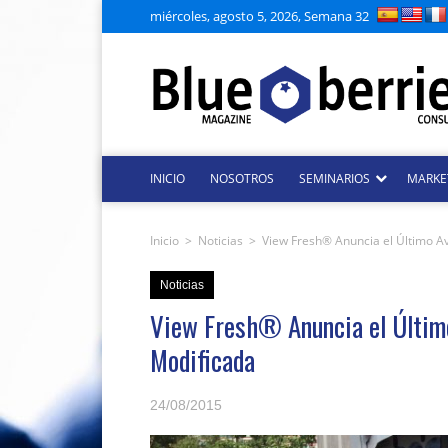
miércoles, agosto 5, 2026, Semana 32
INICIO
NOSOTROS
SEMINARIOS
MARKE
Inicio
>
Noticias
>
View Fresh® Anuncia el Último A
Noticias
View Fresh® Anuncia el Últim
Modificada
24/08/2015