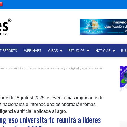
T REPORTS
WEBINARS
GIRAS
ESTUDIOS
NOTICIAS
BLU
so universitario reunirá a líderes del agro digital y sostenible en
parte del Agrofest 2025, el evento más importante de
os nacionales e internacionales abordarán temas
gencia artificial aplicada al agro.
ngreso universitario reunirá a líderes