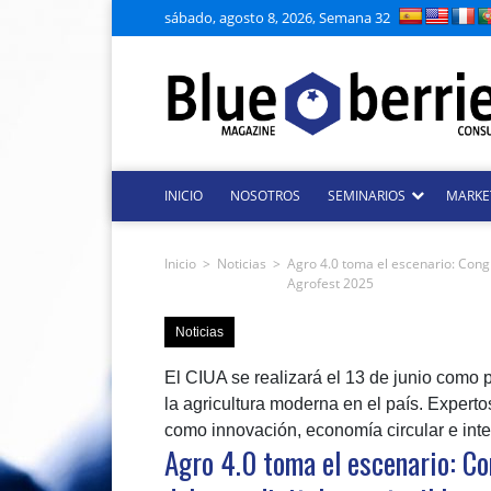
sábado, agosto 8, 2026, Semana 32
INICIO
NOSOTROS
SEMINARIOS
MARKE
Inicio
>
Noticias
>
Agro 4.0 toma el escenario: Congre
Agrofest 2025
Noticias
El CIUA se realizará el 13 de junio como 
la agricultura moderna en el país. Expert
como innovación, economía circular e inteli
Agro 4.0 toma el escenario: Co