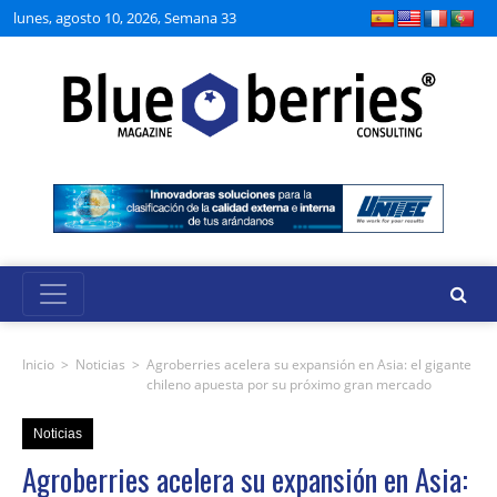
lunes, agosto 10, 2026, Semana 33
Inicio
>
Noticias
>
Agroberries acelera su expansión en Asia: el gigante
chileno apuesta por su próximo gran mercado
Noticias
Agroberries acelera su expansión en Asia: