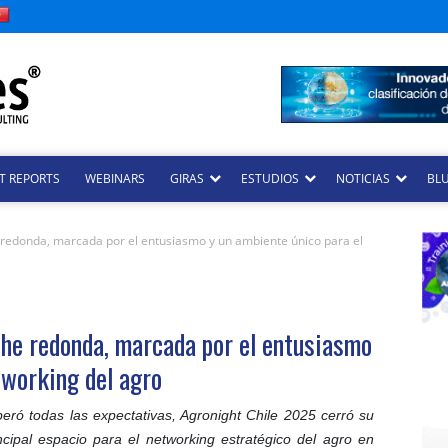
T REPORTS
WEBINARS
GIRAS
ESTUDIOS
NOTICIAS
BLU
 redonda, marcada por el entusiasmo y un ambiente único para el
he redonda, marcada por el entusiasmo
tworking del agro
ró todas las expectativas, Agronight Chile 2025 cerró su
cipal espacio para el networking estratégico del agro en