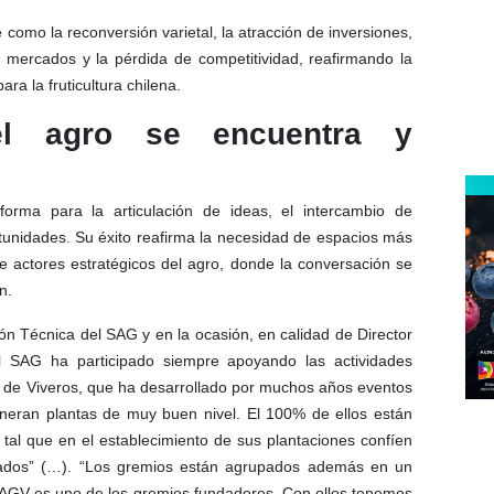
como la reconversión varietal, la atracción de inversiones,
s mercados y la pérdida de competitividad, reafirmando la
ra la fruticultura chilena.
el agro se encuentra y
orma para la articulación de ideas, el intercambio de
tunidades. Su éxito reafirma la necesidad de espacios más
re actores estratégicos del agro, donde la conversación se
n.
n Técnica del SAG y en la ocasión, en calidad de Director
El SAG ha participado siempre apoyando las actividades
ón de Viveros, que ha desarrollado por muchos años eventos
eneran plantas de muy buen nivel. El 100% de ellos están
 tal que en el establecimiento de sus plantaciones confíen
izados” (…). “Los gremios están agrupados además en un
y AGV es uno de los gremios fundadores. Con ellos tenemos