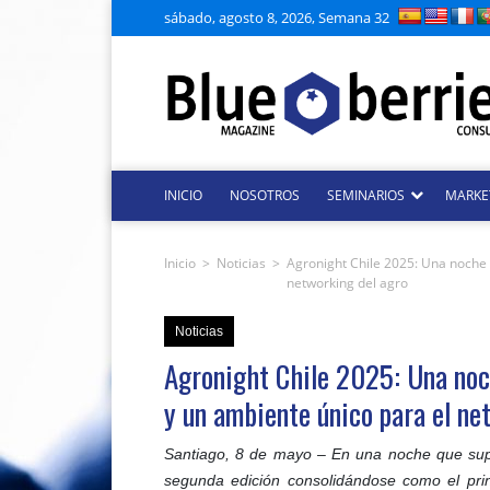
sábado, agosto 8, 2026, Semana 32
INICIO
NOSOTROS
SEMINARIOS
MARKE
Inicio
>
Noticias
>
Agronight Chile 2025: Una noche
networking del agro
Noticias
Agronight Chile 2025: Una noc
y un ambiente único para el ne
Santiago, 8 de mayo – En una noche que supe
segunda edición consolidándose como el prin