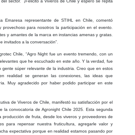
del sector. ¡Felicito a Viveros de Chile y espero se repita
ria Emaresa representante de STIHL en Chile, comentó
 provechoso para nosotros la participación en el evento.
tes y amantes de la marca en instancias amenas y gratas.
 invitados a la conversación”.
grotec Chile, “Agro Night fue un evento tremendo, con un
relevantes que he escuchado en este año. Y la verdad, fue
gente súper relevante de la industria. Creo que en estos
en realidad se generan las conexiones, las ideas que
ia. Muy agradecido por haber podido participar en este
cutiva de Viveros de Chile, manifestó su satisfacción por el
de la convocatoria de Agronight Chile 2025. Esta segunda
la producción de fruta, desde los viveros y proveedores de
s para repensar nuestra fruticultura, agregarle valor y
mucha expectativa porque en realidad estamos pasando por