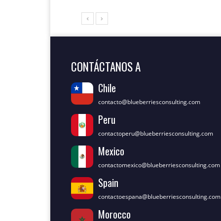
CONTÁCTANOS A
Chile
contacto@blueberriesconsulting.com
Peru
contactoperu@blueberriesconsulting.com
Mexico
contactomexico@blueberriesconsulting.com
Spain
contactoespana@blueberriesconsulting.com
Morocco