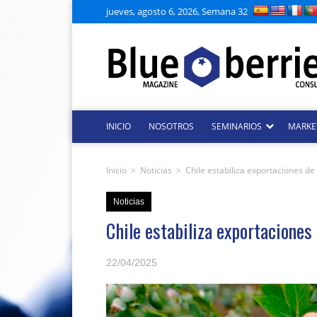
jueves, agosto 6, 2026, Semana 32
INICIO
NOSOTROS
SEMINARIOS
MARKE
Inicio
>
Noticias
>
Chile estabiliza exportaciones d
Noticias
Chile estabiliza exportaciones
22/04/2025