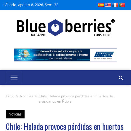
sábado, agosto 8, 2026, Sem. 32
Inicio
>
Noticias
>
Chile: Helada provoca pérdidas en huertos de
arándanos en Ñuble
Noticias
Chile: Helada provoca pérdidas en huertos