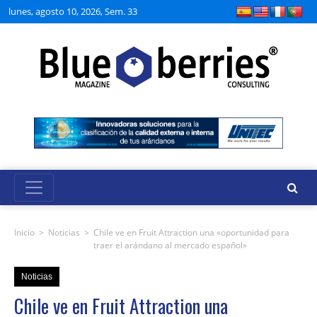
lunes, agosto 10, 2026, Sem. 33
Inicio
>
Noticias
>
Chile ve en Fruit Attraction una «oportunidad para
traer el arándano al mercado español»
Noticias
Chile ve en Fruit Attraction una