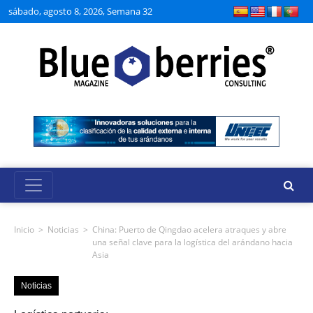
sábado, agosto 8, 2026, Semana 32
Inicio
>
Noticias
>
China: Puerto de Qingdao acelera atraques y abre
una señal clave para la logística del arándano hacia
Asia
Noticias