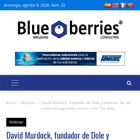
domingo, agosto 9, 2026, Sem. 32
Inicio
>
Noticias
>
David Murdock, fundador de Dole y defensor de los
productos agrícolas, muere a los 102 años
Noticias
David Murdock, fundador de Dole y