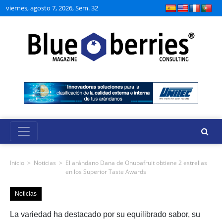
viernes, agosto 7, 2026, Sem. 32
Inicio
>
Noticias
>
El arándano Dana de Onubafruit obtiene 2 estrellas
en los Superior Taste Awards
Noticias
La variedad ha destacado por su equilibrado sabor, su