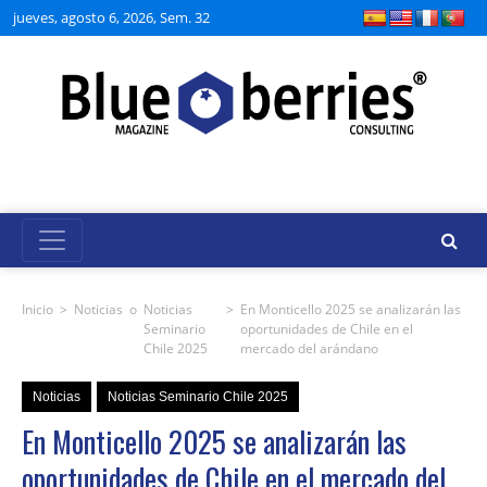
jueves, agosto 6, 2026, Sem. 32
Inicio
>
Noticias
o
Noticias
>
En Monticello 2025 se analizarán las
Seminario
oportunidades de Chile en el
Chile 2025
mercado del arándano
Noticias
Noticias Seminario Chile 2025
En Monticello 2025 se analizarán las
oportunidades de Chile en el mercado del