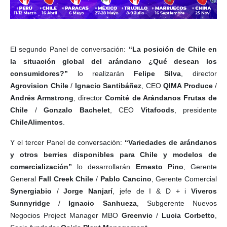
El segundo Panel de conversación:
“La posición de Chile en
la situación global del arándano ¿Qué desean los
consumidores?”
lo realizarán
Felipe Silva
, director
Agrovision Chile
/
Ignacio Santibáñez
, CEO
QIMA Produce
/
Andrés Armstrong
, director
Comité de Arándanos Frutas de
Chile
/
Gonzalo Bachelet
, CEO
Vitafoods
, presidente
ChileAlimentos
.
Y el tercer Panel de conversación:
“Variedades de arándanos
y otros berries disponibles para Chile y modelos de
comercialización”
lo desarrollarán
Ernesto Pino
, Gerente
General
Fall Creek Chile
/
Pablo Cancino
, Gerente Comercial
Synergiabio
/
Jorge Nanjarí
, jefe de I & D + i
Viveros
Sunnyridge
/
Ignacio Sanhueza
, Subgerente Nuevos
Negocios Project Manager MBO
Greenvic
/
Lucia Corbetto
,