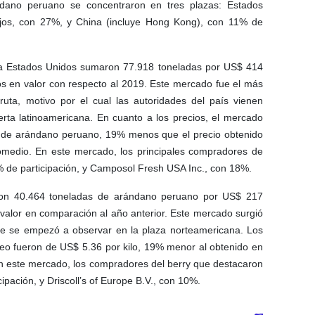
ndano peruano se concentraron en tres plazas: Estados
ajos, con 27%, y China (incluye Hong Kong), con 11% de
a Estados Unidos sumaron 77.918 toneladas por US$ 414
en valor con respecto al 2019. Este mercado fue el más
uta, motivo por el cual las autoridades del país vienen
erta latinoamericana. En cuanto a los precios, el mercado
 de arándano peruano, 19% menos que el precio obtenido
omedio. En este mercado, los principales compradores de
4% de participación, y Camposol Fresh USA Inc., con 18%.
aron 40.464 toneladas de arándano peruano por US$ 217
alor en comparación al año anterior. Este mercado surgió
que se empezó a observar en la plaza norteamericana. Los
opeo fueron de US$ 5.36 por kilo, 19% menor al obtenido en
n este mercado, los compradores del berry que destacaron
pación, y Driscoll’s of Europe B.V., con 10%.