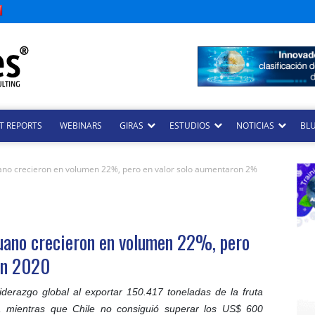
T REPORTS
WEBINARS
GIRAS
ESTUDIOS
NOTICIAS
BLU
no crecieron en volumen 22%, pero en valor solo aumentaron 2%
uano crecieron en volumen 22%, pero
en 2020
iderazgo global al exportar 150.417 toneladas de la fruta
, mientras que Chile no consiguió superar los US$ 600