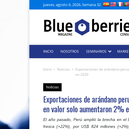
jueves, agosto 6, 2026, Semana 32
INICIO
NOSOTROS
SEMINARIOS
MARKE
Inicio
>
Noticias
>
Exportaciones de arándano perua
en 2020
Noticias
Exportaciones de arándano per
en valor solo aumentaron 2% 
El año pasado, Perú amplió la brecha en el l
fresca (+22%), por US$ 824 millones (+2%)