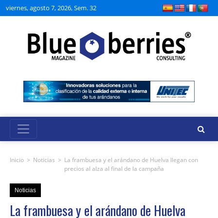
viernes, agosto 7, 2026, Sem. 32
Inicio
>
Noticias
>
La frambuesa y el arándano de Huelva llegan con
precios al alza al final de la campaña
Noticias
La frambuesa y el arándano de Huelva