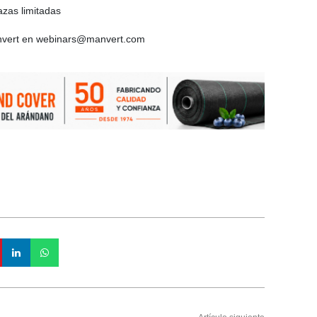
azas limitadas
anvert en webinars@manvert.com