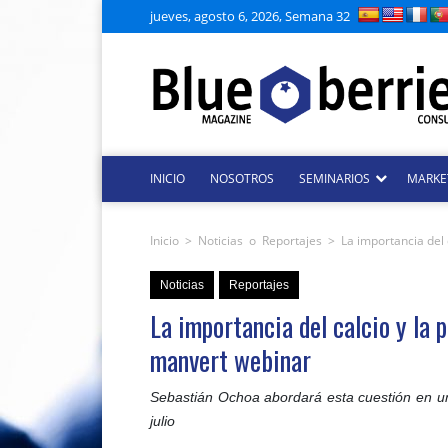
jueves, agosto 6, 2026, Semana 32
INICIO
NOSOTROS
SEMINARIOS
MARKE
Inicio
>
Noticias
o
Reportajes
>
La importancia del
Noticias
Reportajes
La importancia del calcio y la
manvert webinar
Sebastián Ochoa abordará esta cuestión en un
julio