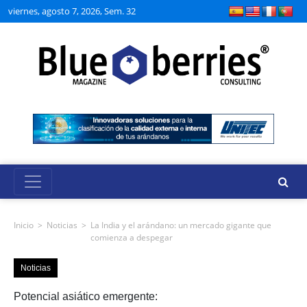
viernes, agosto 7, 2026, Sem. 32
Inicio
>
Noticias
>
La India y el arándano: un mercado gigante que
comienza a despegar
Noticias
Potencial asiático emergente: