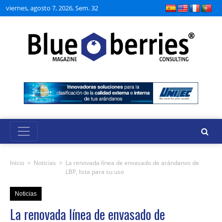
viernes, agosto 7, 2026, Sem. 32
Inicio
>
Noticias
>
La renovada línea de envasado de arándanos de
LBP, lista para su uso
Noticias
La renovada línea de envasado de