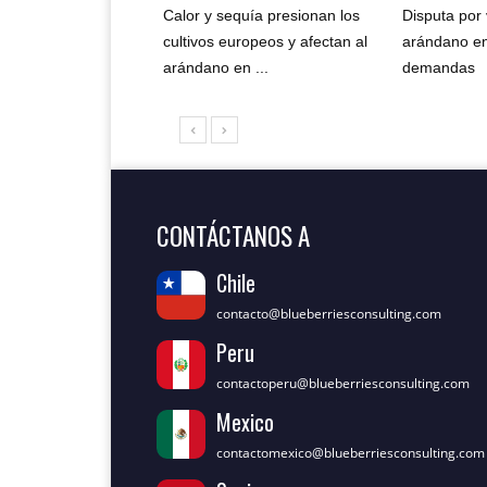
Calor y sequía presionan los
Disputa por
cultivos europeos y afectan al
arándano e
arándano en ...
demandas
CONTÁCTANOS A
Chile
contacto@blueberriesconsulting.com
Peru
contactoperu@blueberriesconsulting.com
Mexico
contactomexico@blueberriesconsulting.com