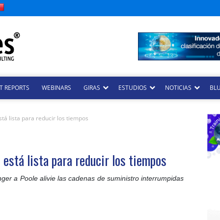
T REPORTS
WEBINARS
GIRAS
ESTUDIOS
NOTICIAS
BLU
á lista para reducir los tiempos
está lista para reducir los tiempos
ger a Poole alivie las cadenas de suministro interrumpidas