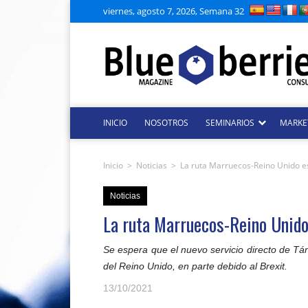
viernes, agosto 7, 2026, Semana 32
INICIO
NOSOTROS
SEMINARIOS
MARKE
Inicio
>
Noticias
>
La ruta Marruecos-Reino Unido est
Noticias
La ruta Marruecos-Reino Unido 
Se espera que el nuevo servicio directo de Tán
del Reino Unido, en parte debido al Brexit.
13/10/2021