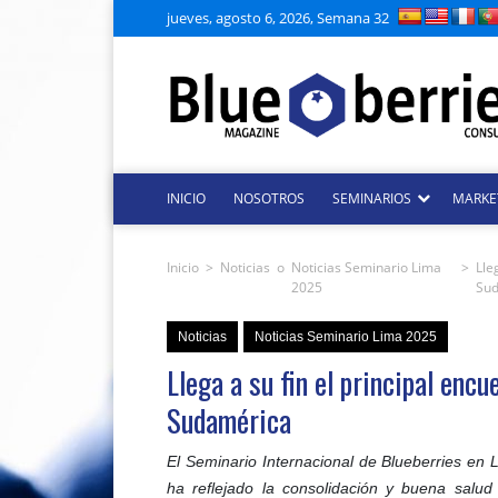
jueves, agosto 6, 2026, Semana 32
INICIO
NOSOTROS
SEMINARIOS
MARKE
Inicio
>
Noticias
o
Noticias Seminario Lima
>
Lle
2025
Su
Noticias
Noticias Seminario Lima 2025
Llega a su fin el principal encu
Sudamérica
El Seminario Internacional de Blueberries en 
ha reflejado la consolidación y buena salud