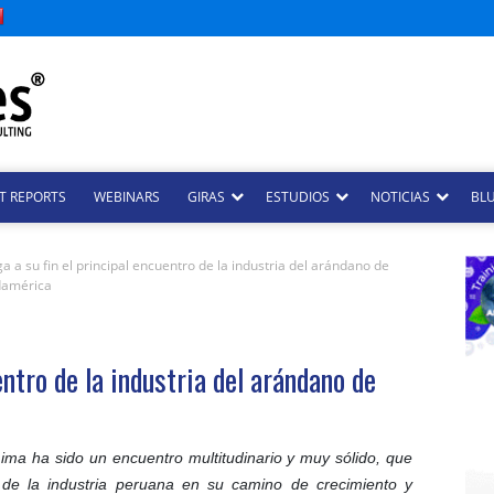
T REPORTS
WEBINARS
GIRAS
ESTUDIOS
NOTICIAS
BLU
ga a su fin el principal encuentro de la industria del arándano de
damérica
entro de la industria del arándano de
Lima ha sido un encuentro multitudinario y muy sólido, que
 de la industria peruana en su camino de crecimiento y