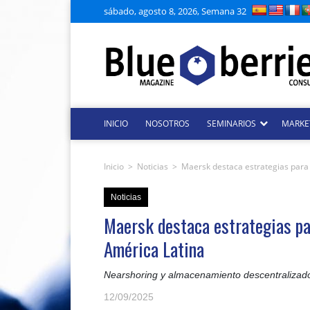
sábado, agosto 8, 2026, Semana 32
INICIO
NOSOTROS
SEMINARIOS
MARKE
Inicio
>
Noticias
>
Maersk destaca estrategias para 
Noticias
Maersk destaca estrategias pa
América Latina
Nearshoring y almacenamiento descentralizado
12/09/2025