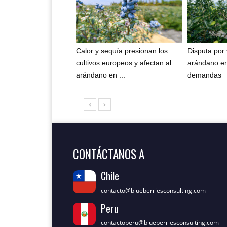
Calor y sequía presionan los
Disputa por
cultivos europeos y afectan al
arándano e
arándano en ...
demandas
CONTÁCTANOS A
Chile
contacto@blueberriesconsulting.com
Peru
contactoperu@blueberriesconsulting.com