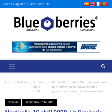
viernes, agosto 7, 2026, Sem. 32
Inicio
>
Noticias
o
Seminario
>
Monticello, 16 abril 2020: Un Seminario
Chile
para enfrentar la nueva realidad
2020
productiva y comercial del arándano
Noticias
Seminario Chile 2020