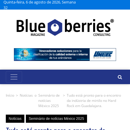
Quinta-feira, 6 de agosto de 2026, Semana
32
Início
>
Notícias
o
Seminário de
>
Tudo está pronto para o encontro
notícias
da indústria de mirtilo no Hard
México 2025
Rock em Guadalajara.
Notícias
Seminário de notícias México 2025