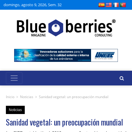
domingo, agosto 9, 2026, Sem. 32
Inicio
>
Noticias
>
Sanidad vegetal: un preocupación mundial
Noticias
Sanidad vegetal: un preocupación mundial