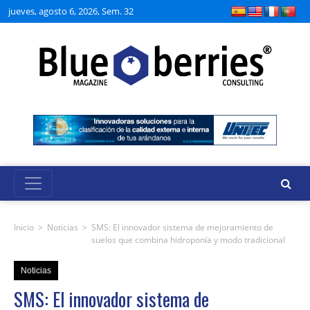
jueves, agosto 6, 2026, Sem. 32
Inicio
>
Noticias
>
SMS: El innovador sistema de mejoramiento de
suelos que combina hidroponía y modo tradicional
Noticias
SMS: El innovador sistema de