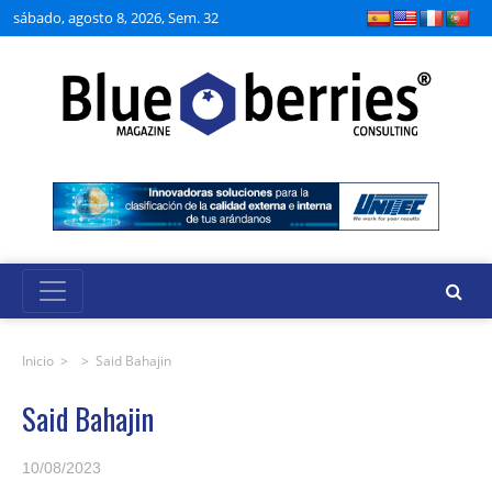
sábado, agosto 8, 2026, Sem. 32
Inicio
> >
Said Bahajin
Said Bahajin
10/08/2023