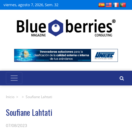
viernes, agosto 7, 2026, Sem. 32
Inicio
> >
Soufiane Lahtati
Soufiane Lahtati
07/08/2023