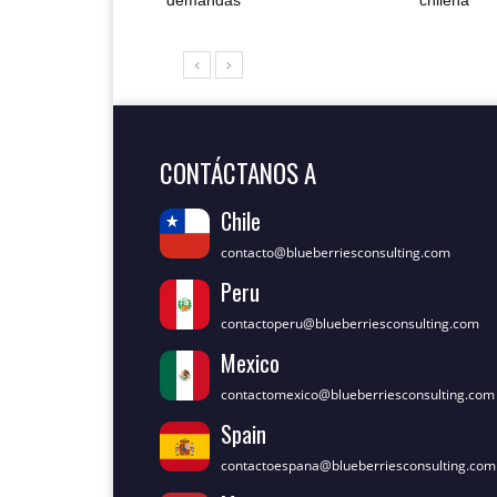
demandas
chilena
CONTÁCTANOS A
Chile
contacto@blueberriesconsulting.com
Peru
contactoperu@blueberriesconsulting.com
Mexico
contactomexico@blueberriesconsulting.com
Spain
contactoespana@blueberriesconsulting.com