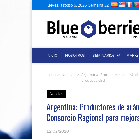
jueves, agosto 6, 2026, Semana 32
INICIO
NOSOTROS
SEMINARIOS
MARKE
Inicio
>
Noticias
>
Argentina: Productores de aránd
productividad
Noticias
Argentina: Productores de ará
Consorcio Regional para mejor
12/02/2020