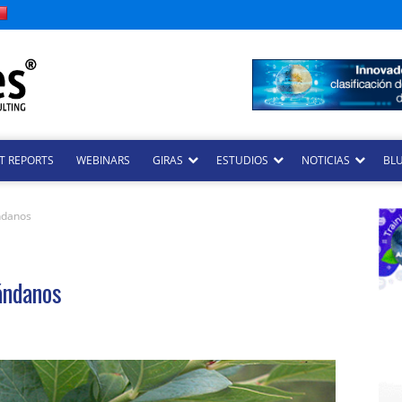
T REPORTS
WEBINARS
GIRAS
ESTUDIOS
NOTICIAS
BLU
ndanos
ándanos