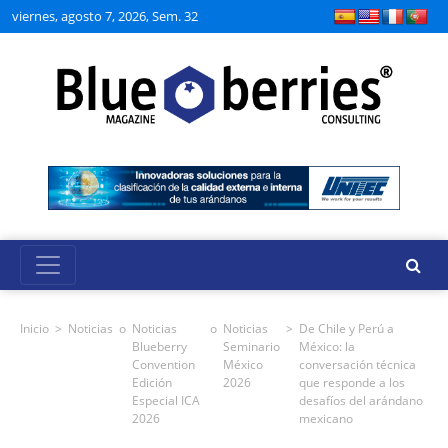
viernes, agosto 7, 2026, Sem. 32
Inicio
>
Noticias
o
Noticias
o
Noticias
>
De Chile y Perú a
Blueberry
Seminario
México: la
Convention
México
conversación técnica
Edición
2026
que responde a los
Especial ICA
desafíos del arándano
2026
mexicano