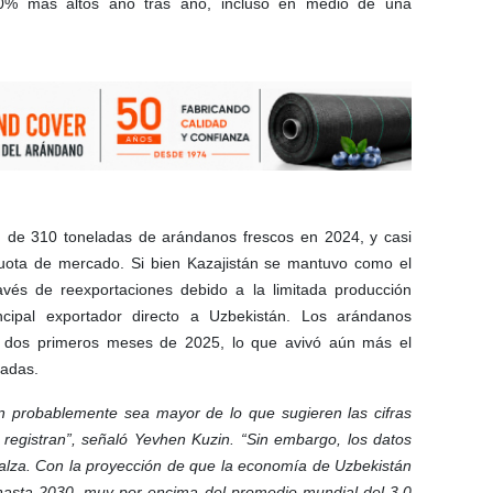
% más altos año tras año, incluso en medio de una
rd de 310 toneladas de arándanos frescos en 2024, y casi
uota de mercado. Si bien Kazajistán se mantuvo como el
avés de reexportaciones debido a la limitada producción
ncipal exportador directo a Uzbekistán. Los arándanos
s dos primeros meses de 2025, lo que avivó aún más el
tadas.
 probablemente sea mayor de lo que sugieren las cifras
 registran”, señaló Yevhen Kuzin. “Sin embargo, los datos
l alza. Con la proyección de que la economía de Uzbekistán
hasta 2030, muy por encima del promedio mundial del 3,0