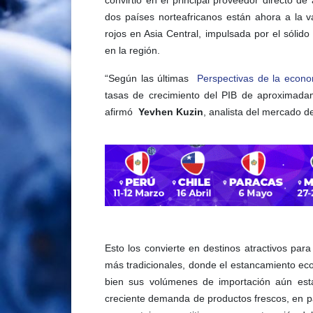
convirtió en el principal proveedor directo 
dos países norteafricanos están ahora a la v
rojos en Asia Central, impulsada por el sólid
en la región.
“Según las últimas
Perspectivas de la econ
tasas de crecimiento del PIB de aproximada
afirmó
Yevhen Kuzin
, analista del mercado de
Esto los convierte en destinos atractivos par
más tradicionales, donde el estancamiento e
bien sus volúmenes de importación aún est
creciente demanda de productos frescos, en part