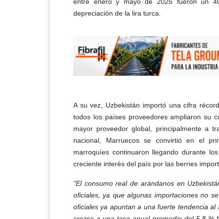
entre enero y mayo de 2025 fueron un 40
depreciación de la lira turca.
A su vez, Uzbekistán importó una cifra réco
todos los países proveedores ampliaron su c
mayor proveedor global, principalmente a tr
nacional, Marruecos se convirtió en el pri
marroquíes continuaron llegando durante lo
creciente interés del país por las berries impor
“El consumo real de arándanos en Uzbekistán
oficiales, ya que algunas importaciones no se
oficiales ya apuntan a una fuerte tendencia a
crezca a una tasa anual promedio del 5,8 % 