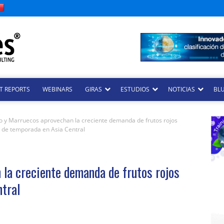
T REPORTS
WEBINARS
GIRAS
ESTUDIOS
NOTICIAS
BLU
o y Marruecos aprovechan la creciente demanda de frutos rojos
 de temporada en Asia Central
 la creciente demanda de frutos rojos
ntral