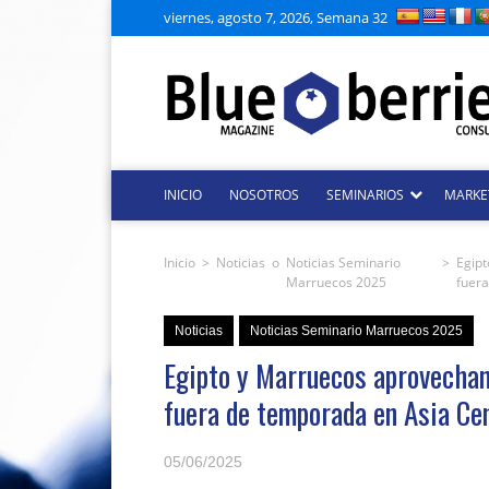
viernes, agosto 7, 2026, Semana 32
INICIO
NOSOTROS
SEMINARIOS
MARKE
Inicio
>
Noticias
o
Noticias Seminario
>
Egipt
Marruecos 2025
fuera
Noticias
Noticias Seminario Marruecos 2025
Egipto y Marruecos aprovechan
fuera de temporada en Asia Ce
05/06/2025