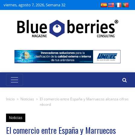
viernes, agosto 7, 2026, Semana 32
Inicio
>
Noticias
>
El comercio entre España y Marruecos alcanza cifras
récord
Noticias
El comercio entre España y Marruecos