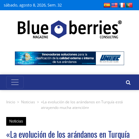
sábado, agosto 8, 2026, Sem. 32
Inicio
>
Noticias
>
«La evolución de los arándanos en Turquía está
atrayendo mucha atención»
Noticias
«La evolución de los arándanos en Turquía