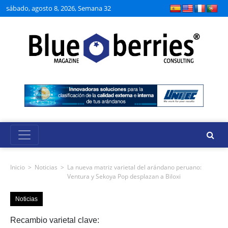
sábado, agosto 8, 2026, Semana 32
Inicio
>
Noticias
>
La nueva matriz varietal del arándano peruano:
Ventura y Sekoya Pop desplazan a Biloxi
Noticias
Recambio varietal clave: