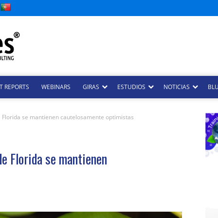
T REPORTS
WEBINARS
GIRAS
ESTUDIOS
NOTICIAS
BLU
 Florida se mantienen cautelosamente optimistas
de Florida se mantienen