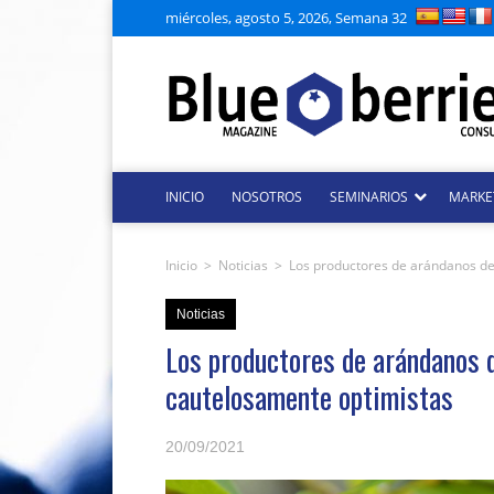
miércoles, agosto 5, 2026, Semana 32
INICIO
NOSOTROS
SEMINARIOS
MARKE
Inicio
>
Noticias
>
Los productores de arándanos de
Noticias
Los productores de arándanos 
cautelosamente optimistas
20/09/2021