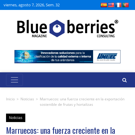
viernes, agosto 7, 2026, Sem. 32
Inicio
>
Noticias
>
Marruecos: una fuerza creciente en la exportación
sostenible de frutas y hortalizas
Noticias
Marruecos: una fuerza creciente en la