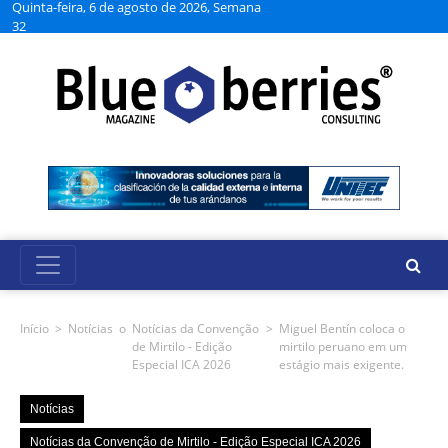
Quinta-feira, 6 de agosto de 2026, Semana
32
Início
>
Notícias
o
Notícias da Convenção
>
Miguel Bentín coloca o
de Mirtilo - Edição
mirtilo peruano em um
Especial ICA 2026
estágio mais exigente.
Notícias
Notícias da Convenção de Mirtilo - Edição Especial ICA 2026