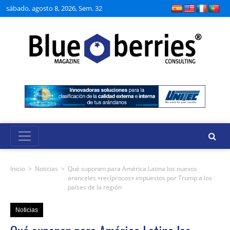
sábado, agosto 8, 2026, Sem. 32
Inicio
>
Noticias
>
Qué suponen para América Latina los nuevos
aranceles «recíprocos» impuestos por Trump a los
países de la región
Noticias