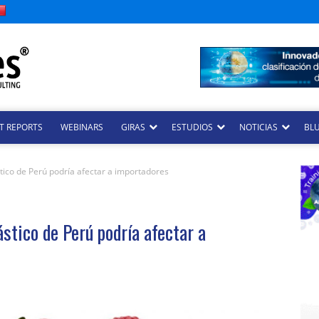
T REPORTS
WEBINARS
GIRAS
ESTUDIOS
NOTICIAS
BLU
tico de Perú podría afectar a importadores
ástico de Perú podría afectar a