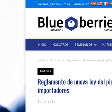
viernes, agosto 7, 2026, Semana 32
INICIO
NOSOTROS
SEMINARIOS
MARKE
Inicio
>
Noticias
>
Reglamento de nueva ley del plás
Noticias
Reglamento de nueva ley del pl
importadores
16/07/2019